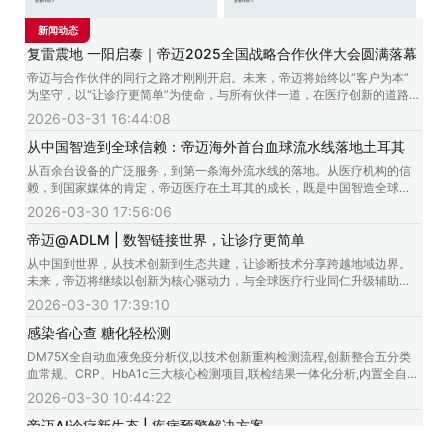
域边界。未来，帝迈将继续以创
以中国智造为桥，链接全球诊疗
查看详情 >
查看详情 >
新为核心驱动力，与全球医疗行
生态，让AI赋能更多医疗场景，
新闻动态
业同仁升级辅助临床维度，拓展
推动检验医学智能化升级，让诊
创新合作模式，让诊疗更简单。
疗更简单。
复雷震地 一阳启泰｜帝迈2025全国战略合作伙伴大会圆满落幕
帝迈与合作伙伴的同行之路才刚刚开启。未来，帝迈将始终以“客户为本”
为坚守，以“让诊疗更简单”为使命，与所有伙伴一道，在医疗创新的道路
上，蛰伏时共守初心，复起时共破困局，向阳时共赴新高，启新时共绘华
2026-03-31 16:44:08
章！
从中国智造到全球信赖：帝迈海外首台血球流水线落地土耳其
从百余台设备的广泛服务，到第一条海外流水线的落地。从医疗机构的信
赖，到国家媒体的肯定，帝迈医疗在土耳其的成长，既是中国智造全球竞
争力的生动体现，也是其以创新赋能服务全球的实践缩影。
2026-03-30 17:56:06
帝迈@ADLM | 数智链接世界，让诊疗更简单
从中国到世界，从技术创新到生态共建，让诊断技术分享跨越地域边界。
未来，帝迈将继续以创新为核心驱动力，与全球医疗行业同仁升级辅助临
床维度，拓展创新合作模式，让诊疗更简单。
2026-03-30 17:39:10
感染省心查 糖化轻松测
DM75X全自动血液免疫分析仪,以技术创新重构检测流程,创新整合五分类
血常规、CRP、HbA1c三大核心检测项目,联检结果一体化分析,内置全自动
末梢血检测系统,搭载智能全自动维护清洗功能、专用低值检测模式,让检验
2026-03-30 10:44:22
更省心,让诊疗更简单。
帝迈AI诊疗新生态 | 疾病预警解决方案