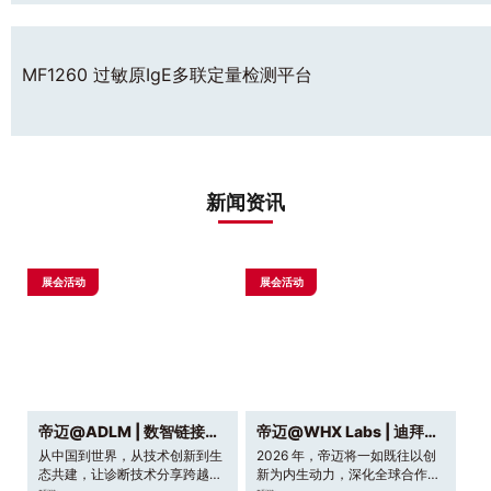
MF1260 过敏原IgE多联定量检测平台
新闻资讯
展会活动
展会活动
帝迈@ADLM | 数智链接世界，让诊疗更简单
帝迈@WHX Labs | 迪拜AI时刻，中国红正闪耀
从中国到世界，从技术创新到生
2026 年，帝迈将一如既往以创
态共建，让诊断技术分享跨越地
新为内生动力，深化全球合作，