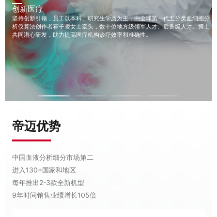
创新医疗
十二载光阴,是生命的绚烂与律动。公益为谱,创新为弦,在时代乐章上,奏响
一曲回馈社会的玉振金声。共赴这场关于生命、关于责任关于未来的夏日
坚持创新引领，员工以本科、研究生学历为主，由全球第一代五分类血细胞分
之约
析仪算法创作者霍子凌女士牵头，数十位地方级领军人才、后备级人才、博士
2025-07-22 19:37:14
共同潜心研发，助力提高医疗机构诊疗效率和准确性。
帝迈优势
中国血液分析细分市场第二
进入130+国家和地区
每年推出2-3款全新机型
9年时间销售业绩增长105倍