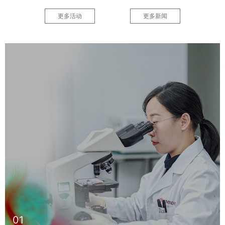
帝迈将以开放科研平台为纽带,深挖血液分析的核心数据资产,联合医疗机构
研发更多预警模型。通过技术与临床的持续融合,推动检验医学从被动检测
更多活动
更多新闻
升级为临床决策支撑,构建更完善的AI诊疗新生态,让诊疗更简单。
2026-03-30 10:37:05
革固纪 鼎新元 | 帝迈召开2025年度总结暨表彰大会
2026年1月31日，深圳市帝迈生物技术有限公司2025年度总结暨表彰大会
在深圳隆重举行。帝迈人齐聚一堂，复盘过往明得失，锚定战略谋长远，
以荣誉致敬奋斗者，以同心奔赴新征程。
2026-03-23 15:38:18
帝迈@WHX Labs | 迪拜AI时刻，中国红正闪耀
2026 年，帝迈将一如既往以创新为内生动力，深化全球合作，以中国智造
为桥，链接全球诊疗生态，让AI赋能更多医疗场景，推动检验医学智能化
升级，让诊疗更简单。
2026-03-23 15:26:50
Powering by AI Growing with Partners | 帝迈2026全球合作伙伴大会在迪拜圆满落幕
2月10日，“Powering by AI Growing with Partners ”帝迈2026全球合作
伙伴大会在迪拜圆满落幕。这座融通东西、链接全球的枢纽之城，迎来了
世界各地的合作伙伴、专家学者、战略盟友，共赴属于中国智造的全球之
2026-03-23 14:31:35
约，共话AI诊疗新生态的创新之路。
从文件管理到评审迎检一站式方案，帝惠检全链路赋能医学实验室
帝惠检医学检验科标准化智慧化管理平台，通过文件电子化、标准化管
理，实现快速检索、版本控制、权限管理及作废文件处理。检验知识库助
力人员能力提升，每年可为医院节省至少20万元。
2025-07-22 19:45:47
01
12周岁，帝迈与爱的故事