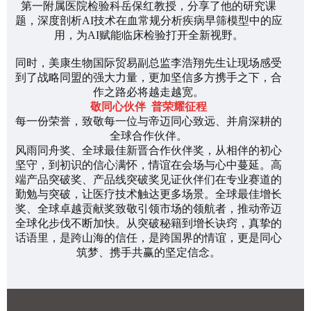
第一附属医院检验科岳保红教授
，分享了他的研究课
题，深度剖析AI技术在血常规分析疾病早筛模型中的应
用，为AI赋能临床检验打开全新视野。
同时，
美康生物国际贸易副总监李浩翔先生
让现场感受
到了战略同盟的强大力量，更加坚信多方携手之下，合
作之路必将越走越宽。
敬同心伙伴 普荣耀征程
每一份荣誉，致敬每一位与帝迈同心致远、并肩深耕的
全球合作伙伴。
风雨同舟奖、全球最佳新晋合作伙伴奖，从相伴的初心
坚守，到初识的信心满怀，情谊在会场与心中蔓延。高
端产品突破奖、产品线突破奖见证伙伴们在专业赛道的
勤勉与突破，让医疗技术触达更多场景。全球最佳增长
奖、全球卓越贡献奖致敬引领市场的领航者，推动帝迈
全球化步伐不断加快。从突破秘籍到增长诀窍，真挚的
话语里，是跨山海的信任，是跨国界的情谊，更是同心
筑梦、携手共赢的坚定信念。