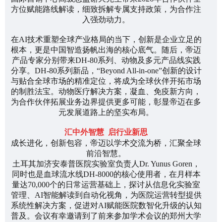
方位赋能路线解读，细致拆解专属支持政策，为合作注
入强劲动力。
在AI技术重塑全球产业格局的当下，创新是企业立足的
根本，更是中国智造扬帆出海的核心底气。随后，帝迈
产品专家分别带来DH-80系列、动物及多元产品线实践
分享。DH-80系列新品，“Beyond All-in-one”创新的设计
与贴合全球市场的精准定位，将成为全球伙伴开拓市场
的制胜法宝。动物医疗解决方案，凝血、免疫新方向，
为合作伙伴拓展业务边界提供更多可能，彰显帝迈在多
元发展道路上的坚实布局。
汇中外智慧 启行业新思
成长进化，创新包容，帝迈以学术交流为桥，汇聚全球
前沿智慧。
土耳其
加济安泰普医院
实验室负责人Dr. Yunus Goren，
同时也是血球流水线DH-8000的核心使用者，在月样本
量达70,000个的日常运营基础上，探讨从信息化实验室
管理、AI智能解读到自动化视角，为医院运营转型提供
系统性解决方案，促进对AI赋能医院数智化升级的认知
普及。会议有幸邀请到了前来参加学术会议的
郑州大学