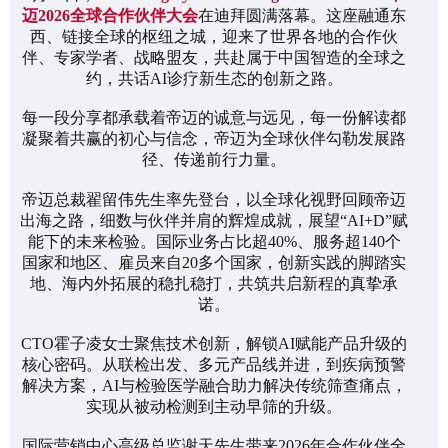
迈2026全球合作伙伴大会
在迪拜
圆满落幕
。这座融通东
西、链接全球的枢纽之城，迎来了世界各地的合作伙
伴、专家学者、战略盟友，共赴属于中国智造的全球之
约，共话AI诊疗新生态的创新之路。
每一段分享都承载着帝迈的诚意与远见，每一份解读都
凝聚着共赢的初心与信念，帝迈为全球伙伴勾勒发展路
径、传递前行力量。
帝迈
总裁翟留伟先生
率先登台，以全球化视野回顾帝迈
出海之路，细数与伙伴并肩的辉煌成就，展望“AI+D”赋
能下的未来检验。国际业务占比超40%、服务超140个
国家和地区、雇员来自20多个国家，创新实践的脚踏实
地、海内外拓展的稳扎稳打，共筑共启新程的真挚承
诺。
CTO霍子凌女士
聚焦技术创新，解锁AI赋能产品升级的
核心密码。从联检出发、多元产品线并进，到疾病预警
解决方案，AI与检验医学融合助力解决传统筛查痛点，
实现从被动检测到主动早筛的升级。
国际营销中心高级总监谢天先生
带来2026年合作伙伴全